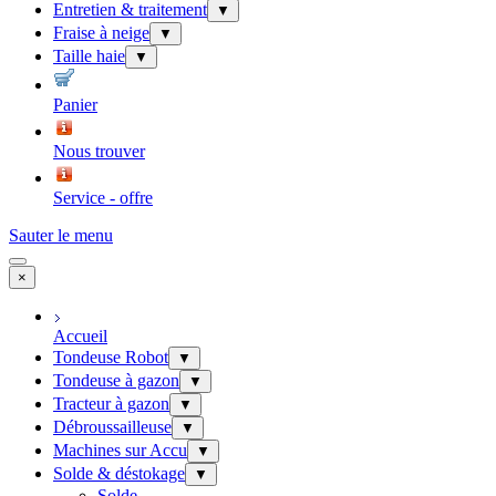
Entretien & traitement
▼
Fraise à neige
▼
Taille haie
▼
Panier
Nous trouver
Service - offre
Sauter le menu
×
Accueil
Tondeuse Robot
▼
Tondeuse à gazon
▼
Tracteur à gazon
▼
Débroussailleuse
▼
Machines sur Accu
▼
Solde & déstokage
▼
Solde