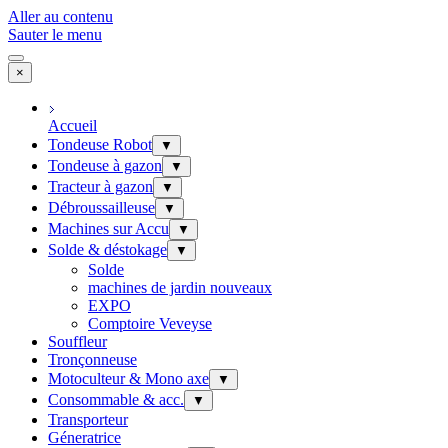
Aller au contenu
Sauter le menu
×
Accueil
Tondeuse Robot
▼
Tondeuse à gazon
▼
Tracteur à gazon
▼
Débroussailleuse
▼
Machines sur Accu
▼
Solde & déstokage
▼
Solde
machines de jardin nouveaux
EXPO
Comptoire Veveyse
Souffleur
Tronçonneuse
Motoculteur & Mono axe
▼
Consommable & acc.
▼
Transporteur
Géneratrice