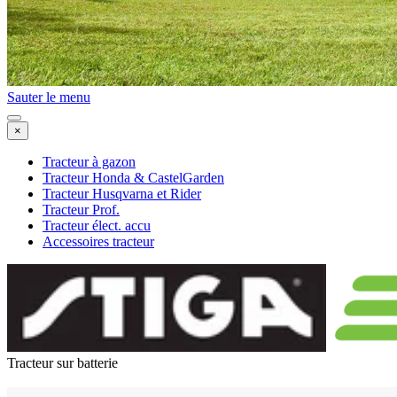
Sauter le menu
×
Tracteur à gazon
Tracteur Honda & CastelGarden
Tracteur Husqvarna et Rider
Tracteur Prof.
Tracteur élect. accu
Accessoires tracteur
Tracteur sur batterie