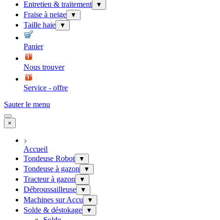
Entretien & traitement
▼
Fraise à neige
▼
Taille haie
▼
Panier
Nous trouver
Service - offre
Sauter le menu
×
Accueil
Tondeuse Robot
▼
Tondeuse à gazon
▼
Tracteur à gazon
▼
Débroussailleuse
▼
Machines sur Accu
▼
Solde & déstokage
▼
Solde