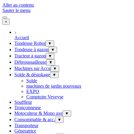
Aller au contenu
Sauter le menu
×
Accueil
Tondeuse Robot
▼
Tondeuse à gazon
▼
Tracteur à gazon
▼
Débroussailleuse
▼
Machines sur Accu
▼
Solde & déstokage
▼
Solde
machines de jardin nouveaux
EXPO
Comptoire Veveyse
Souffleur
Tronçonneuse
Motoculteur & Mono axe
▼
Consommable & acc.
▼
Transporteur
Géneratrice